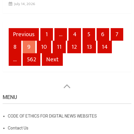
July 14, 2026
Posts
Previous
1
…
4
5
6
7
pagination
8
9
10
11
12
13
14
…
562
Next
MENU
CODE OF ETHICS FOR DIGITAL NEWS WEBSITES
Contact Us