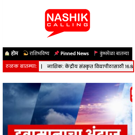
होम
राशिभविष्य
Pinned News
कुंभमेळा बातम्या
ठळक बातम्या:
्केल
|
नाशिक: केंद्रीय संस्कृत विद्यापीठासाठी १६.८० हेक्टर जमिनी