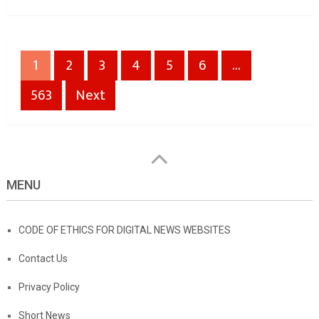
Posts
1
2
3
4
5
6
…
pagination
563
Next
MENU
CODE OF ETHICS FOR DIGITAL NEWS WEBSITES
Contact Us
Privacy Policy
Short News