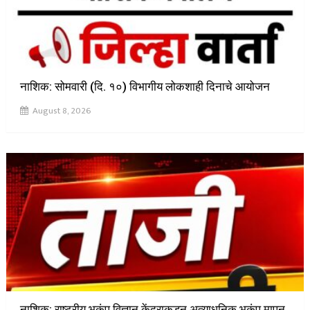
नाशिक: सोमवारी (दि. १०) विभागीय लोकशाही दिनाचे आयोजन
August 8, 2026
नाशिक: राष्ट्रीय भूकंप विज्ञान केंद्राकडून अत्याधुनिक भूकंप मापन