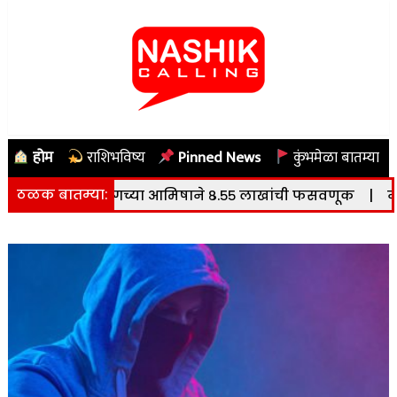
होम
राशिभविष्य
Pinned News
कुंभमेळा बातम्या
ठळक बातम्या:
ो ट्रेडिंगच्या आमिषाने ८.५५ लाखांची फसवणूक
|
नाशिक: झेड 