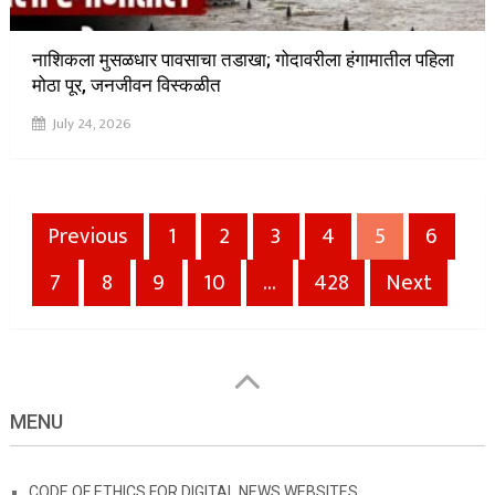
नाशिकला मुसळधार पावसाचा तडाखा; गोदावरीला हंगामातील पहिला
मोठा पूर, जनजीवन विस्कळीत
July 24, 2026
Posts
Previous
1
2
3
4
5
6
pagination
7
8
9
10
…
428
Next
MENU
CODE OF ETHICS FOR DIGITAL NEWS WEBSITES