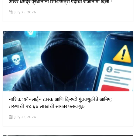
अखेर धर्मेंद्र प्रधानांनी शिक्षणमंत्री पदाचा राजीनामा दिला !
July 25, 2026
नाशिक: ऑनलाईन टास्क आणि क्रिप्टो गुंतवणुकीचे आमिष;
तरुणाची ₹१४.६४ लाखांची सायबर फसवणूक
July 25, 2026