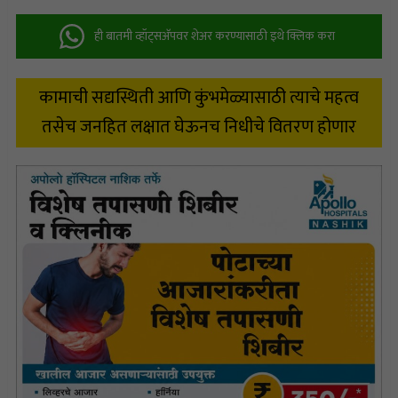
ही बातमी व्हॉट्सअ‍ॅपवर शेअर करण्यासाठी इथे क्लिक करा
कामाची सद्यस्थिती आणि कुंभमेळ्यासाठी त्याचे महत्व
तसेच जनहित लक्षात घेऊनच निधीचे वितरण होणार