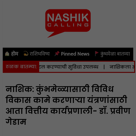
होम
राशिभविष्य
Pinned News
कुंभमेळा बातम्या
ठळक बातम्या:
रामध्ये बदल करण्याची सुविधा उपलब्ध
|
नाशिकला आज (दि. ६) प
नाशिक: कुंभमेळ्यासाठी विविध
विकास कामे करणाऱ्या यंत्रणांसाठी
आता वित्तीय कार्यप्रणाली- डॉ. प्रवीण
गेडाम