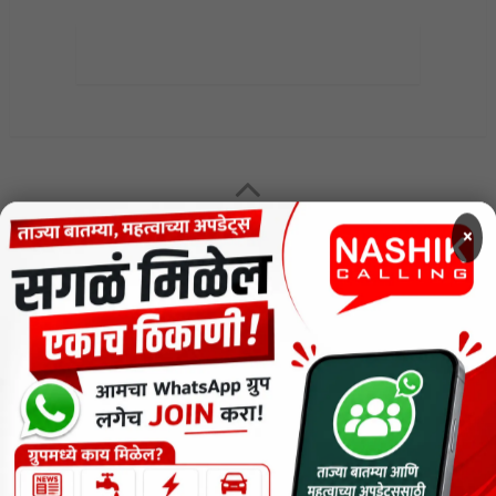
MENU
×
CODE OF ETHICS FOR DIGITAL NEWS WEBSITES
Contact Us
Privacy Policy
Short News
ThemeNcode PDF Viewer SC [Do not Delete]