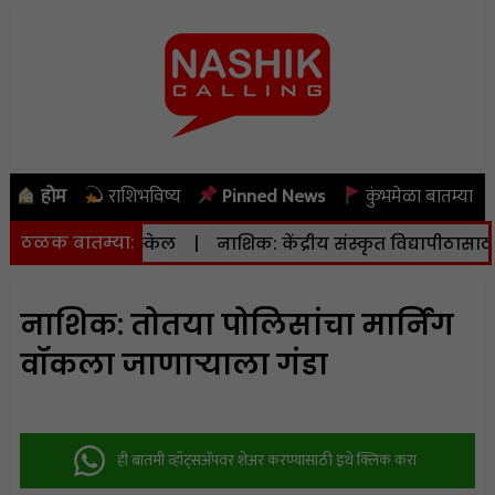
होम
राशिभविष्य
Pinned News
कुंभमेळा बातम्या
ठळक बातम्या:
ा ४.३ रिश्टर स्केल
|
नाशिक: केंद्रीय संस्कृत विद्यापीठासाठी १६.
नाशिक: तोतया पोलिसांचा मार्निंग
वॉकला जाणाऱ्याला गंडा
ही बातमी व्हॉट्सअ‍ॅपवर शेअर करण्यासाठी इथे क्लिक करा