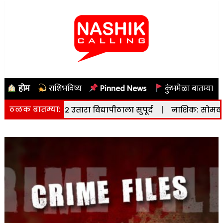
होम
राशिभविष्य
Pinned News
कुंभमेळा बातम्या
ठळक बातम्या:
ा ७/१२ उतारा विद्यापीठाला सुपूर्द
|
नाशिक: सोमवारी (दि. १०)