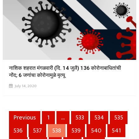
नाशिक शहरात मंगळवारी (दि. 14 जुलै) 136 कोरोनाबाधितांची
नोंद; 6 जणांचा कोरोनामुळे मृत्यू
July 14, 2020
Posts
Previous
1
…
533
534
535
pagination
536
537
538
539
540
541