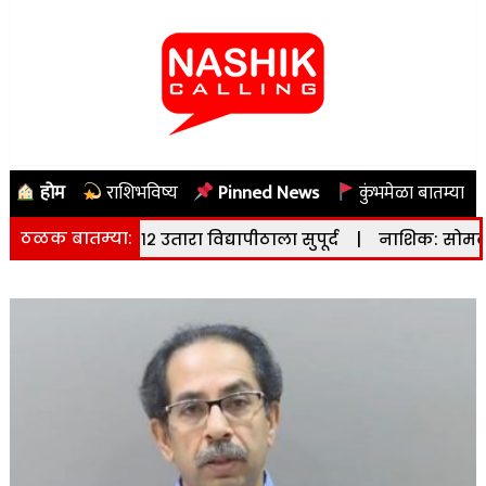
होम
राशिभविष्य
Pinned News
कुंभमेळा बातम्या
ठळक बातम्या:
चा ७/१२ उतारा विद्यापीठाला सुपूर्द
|
नाशिक: सोमवारी (दि. १०