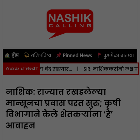
होम
राशिभविष्य
Pinned News
कुंभमेळा बातम्या
ठळक बातम्या:
) वीजपुरवठा बंद राहणार…
|
SIR: नाशिककरांनो लक्ष द्या… मतदार
नाशिक: राज्यात रखडलेल्या
मान्सूनचा प्रवास परत सुरु; कृषी
विभागाने केले शेतकऱ्यांना ‘हे’
आवाहन