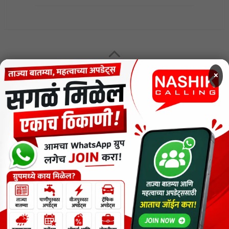
MENU
×
CODE OF ETHICS FOR DIGITAL NEWS WEBSITES
Contact Us
Privacy Policy
Short News
ThemeNcode PDF Viewer SC [Do not Delete]
वाचकांना विनम्र सूचना