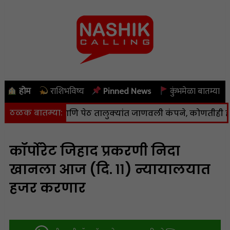
होम
राशिभविष्य
Pinned News
कुंभमेळा बातम्या
ठळक बातम्या:
गाणा, कळवण आणि पेठ तालुक्यांत जाणवली कंपने, कोणतीही हानी न
कॉर्पोरेट जिहाद प्रकरणी निदा
खानला आज (दि. ११) न्यायालयात
हजर करणार