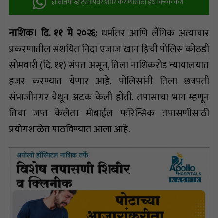
ही बातमी व्हॉट्सअ‍ॅपवर शेअर करण्यासाठी इथे क्लिक करा
नाशिक। दि. ११ मे २०२६:
धर्मांतर आणि लैंगिक अत्याचार
प्रकरणातील संशयित निदा एजाज खान हिची पोलिस कोठडी
सोमवारी (दि. ११) संपत असून, तिला नाशिकरोड न्यायालयात
हजर करण्यात येणार आहे. पोलिसांनी तिला छत्रपती
संभाजीनगर येथून अटक केली होती. तपासाचा भाग म्हणून
तिचा जप्त केलेला मोबाईल फॉरेन्सिक तपासणीसाठी
प्रयोगशाळेत पाठविण्यात आला आहे.