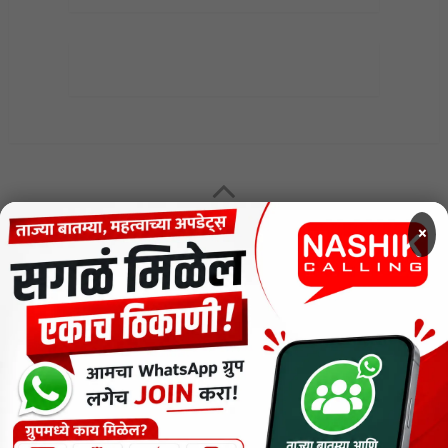
MENU
×
CODE OF ETHICS FOR DIGITAL NEWS WEBSITES
Contact Us
Privacy Policy
Short News