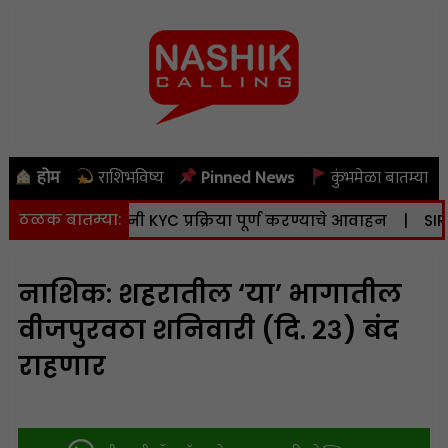
होम
राशिभविष्य
Pinned News
कुंभमेळा बातम्या
ठळक बातम्या:
दन; भूधारकांनी KYC प्रक्रिया पूर्ण करण्याचे आवाहन
|
SIR: 90.2
नाशिक: शहरातील ‘या’ भागातील
वीजपुरवठा शनिवारी (दि. २३) बंद
राहणार