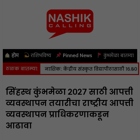
होम
राशिभविष्य
Pinned News
कुंभमेळा बातम्या
ठळक बातम्या:
 स्केल
|
नाशिक: केंद्रीय संस्कृत विद्यापीठासाठी १६.८० हेक्टर जमि
सिंहस्थ कुंभमेळा २०२७ साठी आपत्ती
व्यवस्थापन तयारीचा राष्ट्रीय आपत्ती
व्यवस्थापन प्राधिकरणाकडून
आढावा