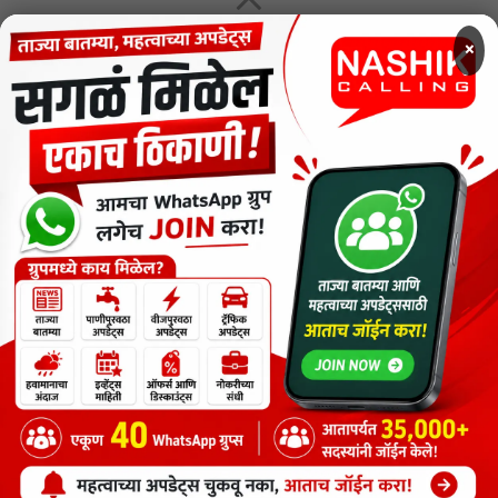
×
MENU
CODE OF ETHICS FOR DIGITAL NEWS WEBSITES
Contact Us
Privacy Policy
Short News
ThemeNcode PDF Viewer SC [Do not Delete]
वाचकांना विनम्र सूचना
Nashik Calling - Nashik News in Marathi
Copyright © 2026.
Copyrights
Maharashtra Express Group