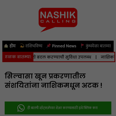
होम
राशिभविष्य
Pinned News
कुंभमेळा बातम्या
ठळक बातम्या:
ेंद्रामध्ये बदल करण्याची सुविधा उपलब्ध
|
नाशिकला आज (दि.
सिल्वासा खून प्रकरणातील
संशयितांना नाशिकमधून अटक !
ही बातमी व्हॉट्सअ‍ॅपवर शेअर करण्यासाठी इथे क्लिक करा