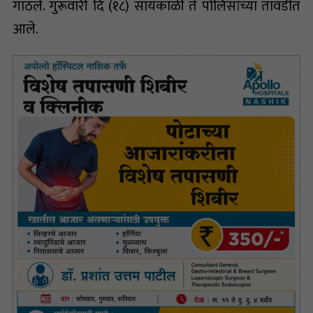
गाठले. गुरूवारी दि (१८) सायंकाळी ते पोलिसांच्या तावडीत
आले.