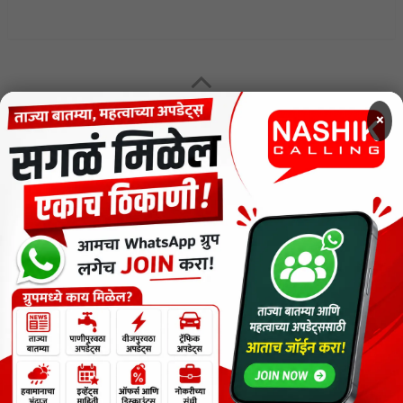
×
MENU
CODE OF ETHICS FOR DIGITAL NEWS WEBSITES
Contact Us
Privacy Policy
Short News
ThemeNcode PDF Viewer SC [Do not Delete]
वाचकांना विनम्र सूचना