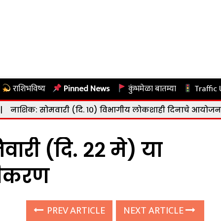
राशिभविष्य
Pinned News
कुंभमेळा बातम्या
Traffic
वारी (दि. १०) विभागीय लोकशाही दिनाचे आयोजन
|
नाशिक: राष
री (दि. २२ मे) या
सीकरण
PREV ARTICLE
NEXT ARTICLE