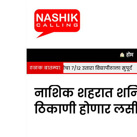
होम
ठळक बातम्या:
८० हेक्टर जमिनीचा ७/१२ उतारा विद्यापीठाला सुपूर्द
|
नाशिक: सोम
नाशिक शहरात शनिवा
ठिकाणी होणार ल