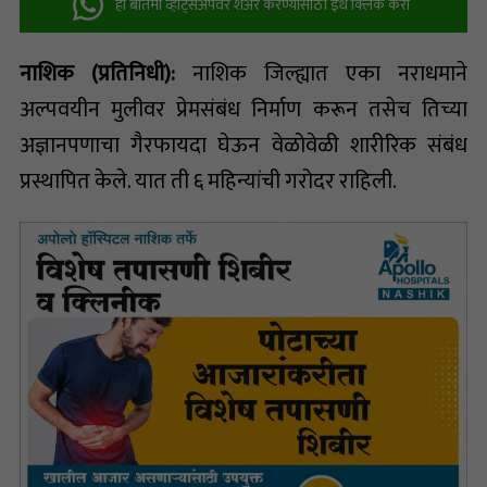
ही बातमी व्हॉट्सअ‍ॅपवर शेअर करण्यासाठी इथे क्लिक करा
नाशिक (प्रतिनिधी):
नाशिक जिल्ह्यात एका नराधमाने
अल्पवयीन मुलीवर प्रेमसंबंध निर्माण करून तसेच तिच्या
अज्ञानपणाचा गैरफायदा घेऊन वेळोवेळी शारीरिक संबंध
प्रस्थापित केले. यात ती ६ महिन्यांची गरोदर राहिली.