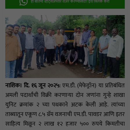
ही बातमी व्हॉट्सअ‍ॅपवर शेअर करण्यासाठी इथे क्लिक करा
नाशिक। दि. १६ जून २०२५:
एम.डी. (मेफेड्रॉन) या प्रतिबंधित
अमली पदार्थांची विक्री करणाऱ्या दोन जणांना गुन्हे शाखा
युनिट क्रमांक २ च्या पथकाने अटक केली आहे. त्यांच्या
ताब्यातून एकूण ८.५ ग्रॅम वजनाची एम.डी. पावडर आणि इतर
साहित्य मिळून २ लाख १२ हजार ५०० रुपये किमतीचा