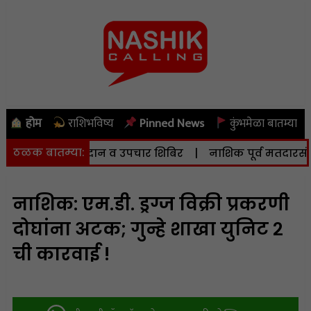
होम
राशिभविष्य
Pinned News
कुंभमेळा बातम्या
ठळक बातम्या:
र मोफत निदान व उपचार शिबिर
|
नाशिक पूर्व मतदारसंघातील म
नाशिक: एम.डी. ड्रग्ज विक्री प्रकरणी
दोघांना अटक; गुन्हे शाखा युनिट २
ची कारवाई !