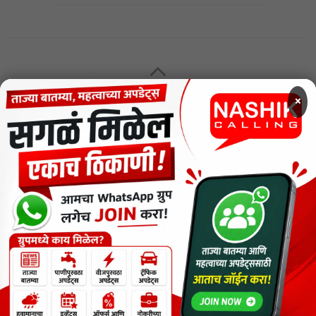
×
MENU
CODE OF ETHICS FOR DIGITAL NEWS WEBSITES
Contact Us
Privacy Policy
Short News
ThemeNcode PDF Viewer SC [Do not Delete]
वाचकांना विनम्र सूचना