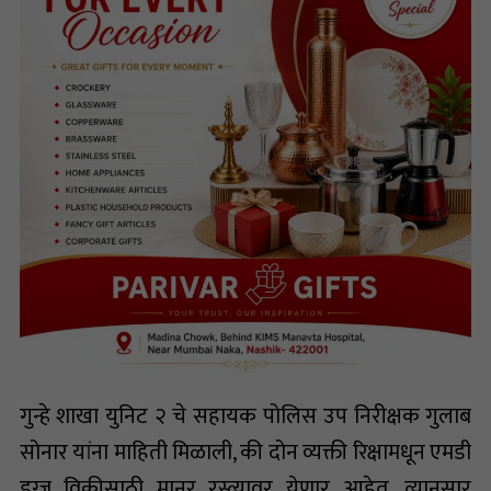
गुन्हे शाखा युनिट २ चे सहायक पोलिस उप निरीक्षक गुलाब
सोनार यांना माहिती मिळाली, की दोन व्यक्ती रिक्षामधून एमडी
ड्रग्ज विक्रीसाठी मानूर रस्त्यावर येणार आहेत. त्यानुसार