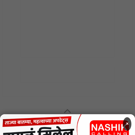
MENU
×