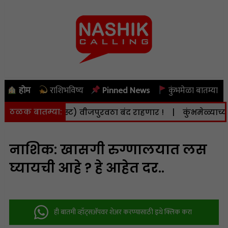
होम
राशिभविष्य
Pinned News
कुंभमेळा बातम्या
ठळक बातम्या:
ी (दि. 8 ऑगस्ट) वीजपुरवठा बंद राहणार !
|
कुंभमेळ्याच्या क
नाशिक: खासगी रुग्णालयात लस
घ्यायची आहे ? हे आहेत दर..
ही बातमी व्हॉट्सअ‍ॅपवर शेअर करण्यासाठी इथे क्लिक करा