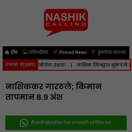
होम
राशिभविष्य
Pinned News
कुंभमेळा बातम्या
ठळक बातम्या:
नाने दिला सतर्कतेचा इशारा
|
नाशिक जिल्ह्यात भूकंपाचे सौम्य धक्
नाशिककर गारठले; किमान
तापमान ८.९ अंश
ही बातमी व्हॉट्सअ‍ॅपवर शेअर करण्यासाठी इथे क्लिक करा