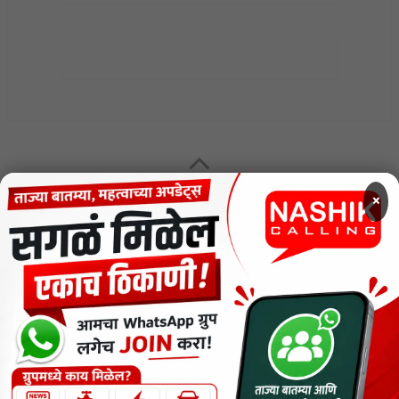
MENU
×
CODE OF ETHICS FOR DIGITAL NEWS WEBSITES
Contact Us
Privacy Policy
Short News
ThemeNcode PDF Viewer SC [Do not Delete]