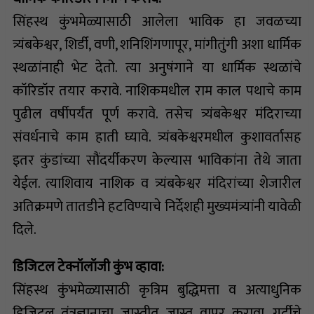
सिंहस्थ कुंभमेळ्यासाठी आलेला भाविक हा जवळच्या
त्र्यंबकेश्वर, शिर्डी, वणी, शनिशिंगणापूर, मांगीतुंगी अशा धार्मिक
स्थळांनाही भेट देतो. त्या अनुषंगाने या धार्मिक स्थळांचे
कॉरिडॉर तयार करावे. नाशिकमधील राम काल पथाचे काम
पुढील वर्षीपर्यंत पूर्ण करावे. तसेच त्र्यंबकेश्वर मंदिराच्या
संवर्धनाचे काम हाती घ्यावे. त्र्यंबकेश्वरमधील कुशावर्तासह
इतर कुंडांच्या सौंदर्यीकरण केल्यास भाविकांना तेथे जाता
येईल. त्याशिवाय नाशिक व त्र्यंबकेश्वर मंदिरांच्या शेजारील
अतिक्रमणे तातडीने हटविण्याचे निर्देशही मुख्यमंत्र्यांनी यावेळी
दिले.
डिजिटल टेक्नॉलॉजी कुंभ व्हावा:
सिंहस्थ कुंभमेळ्यासाठी कृत्रिम बुद्धिमत्ता व अत्याधुनिक
डिजिटल तंत्रज्ञानाचा जास्तीत जास्त वापर करावा. गर्दीचे