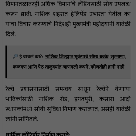
विमानतळावरही अधिक विमानांचे लँडिंगसाठी सोय उपलब्ध
करून द्यावी. नाशिक शहरात हेलिपॅड उभारता येतील का
याचा विचार करण्याचे निर्देशही मुख्यमंत्री महोदयांनी यावेळी
दिले.
हे वाचलं का?:
नाशिक जिल्ह्यात भूकंपाचे सौम्य धक्के; सुरगाणा,
कळवण आणि पेठ तालुक्यांत जाणवली कंपने, कोणतीही हानी नाही
रेल्वे प्रशासनासाठी समन्वय साधून रेल्वेने येणाऱ्या
भाविकांसाठी नाशिक रोड, इगतपुरी, कसारा आदी
स्थानकांमध्ये सोयी सुविधा निर्माण कराव्यात, असेही यावेळी
त्यांनी सांगितले.
धार्मिक कॉरिडॉर निर्माण करावे: