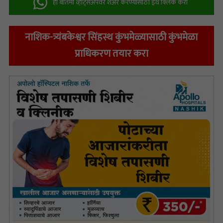
ही बातमी व्हॉट्सअ‍ॅपवर शेअर करण्यासाठी इथे क्लिक करा
नाशिक-त्र्यंबकेश्वर सिंहस्थ कुंभमेळ्यासाठी कुंभमेळा
प्राधिकरण तयार करा