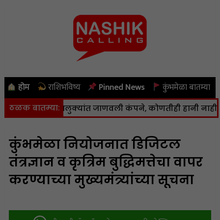
होम
राशिभविष्य
Pinned News
कुंभमेळा बातम्या
ठळक बातम्या:
 पेठ तालुक्यांत जाणवली कंपने, कोणतीही हानी नाही
|
नाशिक श
कुंभमेळा नियोजनात डिजिटल
तंत्रज्ञान व कृत्रिम बुद्धिमत्तेचा वापर
करण्याच्या मुख्यमंत्र्यांच्या सूचना