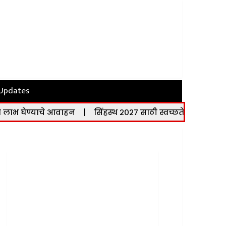
 Updates
 आवाहन
|
सिंहस्थ २०२७ साठी स्वच्छतेचा सर्वसमावेशक आराखडा; ता