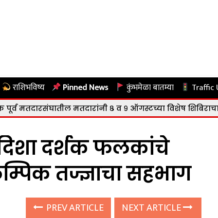
राशिभविष्य
Pinned News
कुंभमेळा बातम्या
Traffic
घातील मतदारांनी ८ व ९ ऑगस्टच्या विशेष शिबिराचा लाभ घेण्याचे
 दिशा दर्शक फलकांचे
्पिक तज्ज्ञाचा सहभाग
PREV ARTICLE
NEXT ARTICLE