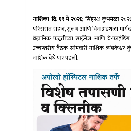
नाशिक। दि. १९ मे २०२६:
सिंहस्थ कुंभमेळा २०२७
परिसरात सहज, सुलभ आणि विनाअडथळा मार्गदर्शन 
वैज्ञानिक पद्धतीच्या साईनेज आणि वे-फाइंडिं
उच्चस्तरीय बैठक सोमवारी नाशिक त्र्यंबकेश्वर क
नाशिक येथे पार पडली.