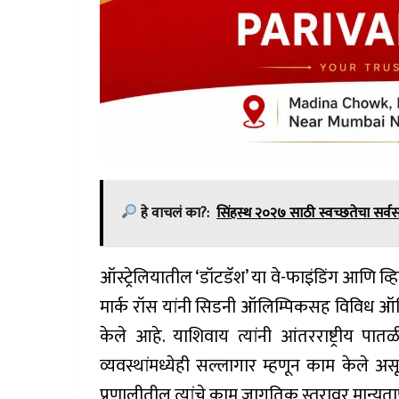
हे वाचलं का?:
सिंहस्थ २०२७ साठी स्वच्छतेचा सर्वस
ऑस्ट्रेलियातील ‘डॉटडॅश’ या वे-फाइंडिंग आणि व्ह
मार्क रॉस यांनी सिडनी ऑलिम्पिकसह विविध ऑलि
केले आहे. याशिवाय त्यांनी आंतरराष्ट्रीय 
व्यवस्थांमध्येही सल्लागार म्हणून काम केले असू
प्रणालीतील त्यांचे काम जागतिक स्तरावर मान्यताप्