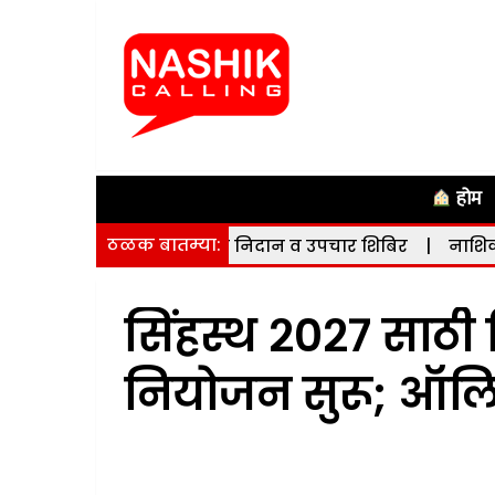
होम
ठळक बातम्या:
ृदयविकार मोफत निदान व उपचार शिबिर
|
नाशिक पूर्व मतदारसं
सिंहस्थ २०२७ साठी
नियोजन सुरू; ऑलिम