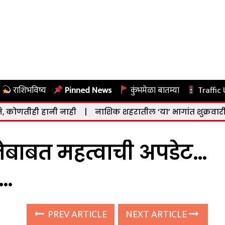
राशिभविष्य
Pinned News
कुंभमेळा बातम्या
Traffic
हानी नाही
|
नाशिक शहरातील ‘या’ भागांत शुक्रवारी (दि. ७ ऑगस
बाबत महत्वाची अपडेट…
र…
PREV ARTICLE
NEXT ARTICLE