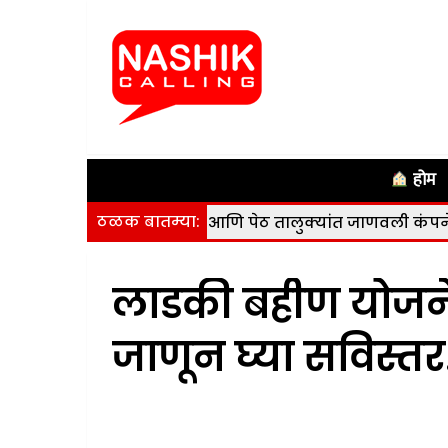
होम
ठळक बातम्या:
े; सुरगाणा, कळवण आणि पेठ तालुक्यांत जाणवली कंपने, कोणतीही 
लाडकी बहीण योजने
जाणून घ्या सविस्त