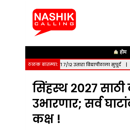
होम
ठळक बातम्या:
 हेक्टर जमिनीचा ७/१२ उतारा विद्यापीठाला सुपूर्द
|
नाशिक: सोमवा
सिंहस्थ २०२७ साठी 
उभारणार; सर्व घाटां
कक्ष !