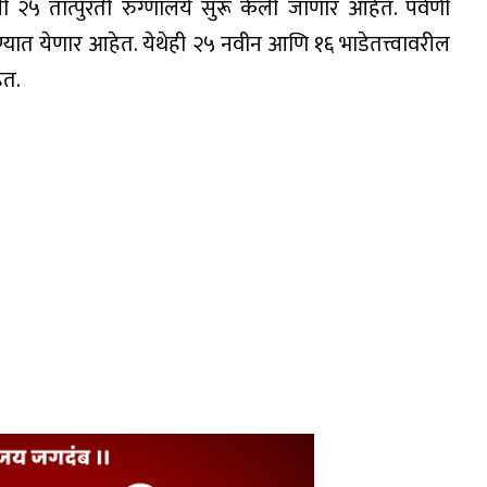
ची २५ तात्पुरती रुग्णालये सुरू केली जाणार आहेत. पर्वणी
वण्यात येणार आहेत. येथेही २५ नवीन आणि १६ भाडेतत्त्वावरील
ेत.