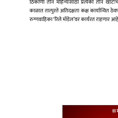
ठिकाणी तीन महिन्यांसाठी प्रत्येकी तीन खाटां
काळात तात्पुरते अतिदक्षता कक्ष कार्यान्वित ठे
रुग्णवाहिका ‘रिले मॉडेल’वर कार्यरत राहणार आह