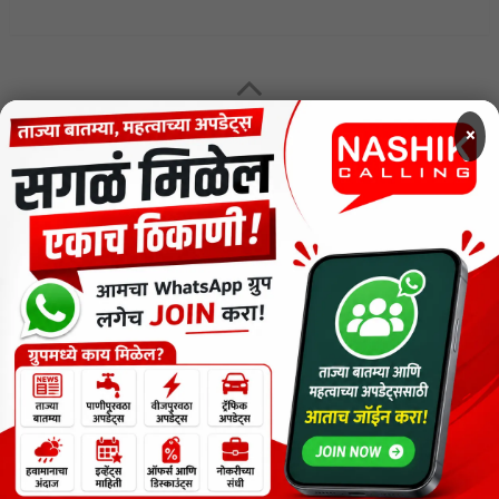
MENU
×
CODE OF ETHICS FOR DIGITAL NEWS WEBSITES
Contact Us
Privacy Policy
Short News
ThemeNcode PDF Viewer SC [Do not Delete]
वाचकांना विनम्र सूचना