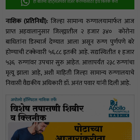
ही बातमी व्हॉट्सअ‍ॅपवर शेअर करण्यासाठी इथे क्लिक करा
नाशिक (प्रतिनिधी):
जिल्हा सामान्य रुग्णालयामार्फत आज
प्राप्त अहवालानुसार जिल्ह्यातील २ हजार ३४० कोरोना
बाधितांना डिस्चार्ज देण्यात आला असून रुग्ण पुर्णपणे बरे
होण्याची टक्केवारी ५६.८८ इतकी आहे. सद्यस्थितीत १ हजार
५३६ रुग्णांवर उपचार सुरु आहेत. आत्तापर्यंत २३८ रुग्णांचा
मृत्यू झाला आहे, अशी माहिती जिल्हा सामान्य रुग्णालयाचे
निवासी वैद्यकीय अधिकारी डॉ. अनंत पवार यांनी दिली आहे.