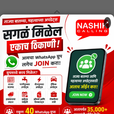
MENU
×
CODE OF ETHICS FOR DIGITAL NEWS WEBSITES
Contact Us
Privacy Policy
Short News
ThemeNcode PDF Viewer SC [Do not Delete]
वाचकांना विनम्र सूचना
Nashik Calling - Nashik News in Marathi
Copyright © 2026.
Copyrights