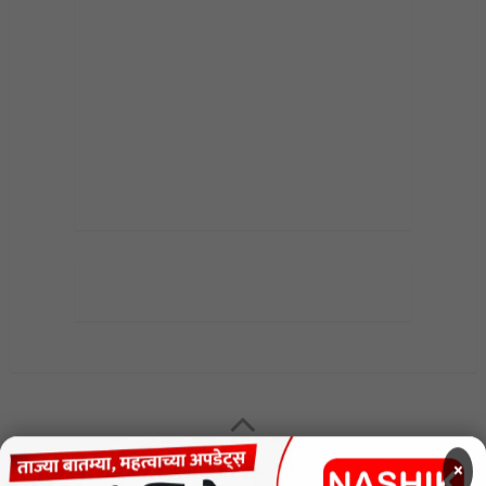
MENU
×