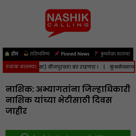
होम
राशिभविष्य
Pinned News
कुंभमेळा बातम्या
ठळक बातम्या:
ी (दि. 8 ऑगस्ट) वीजपुरवठा बंद राहणार !
|
कुंभमेळ्याच्या क
नाशिक: अभ्यागतांना जिल्हाधिकारी
नाशिक यांच्या भेटीसाठी दिवस
जाहीर