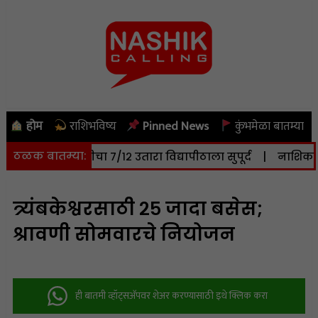
होम
राशिभविष्य
Pinned News
कुंभमेळा बातम्या
ठळक बातम्या:
० हेक्टर जमिनीचा ७/१२ उतारा विद्यापीठाला सुपूर्द
|
नाशिक: सोम
त्र्यंबकेश्वरसाठी २५ जादा बसेस;
श्रावणी सोमवारचे नियोजन
ही बातमी व्हॉट्सअ‍ॅपवर शेअर करण्यासाठी इथे क्लिक करा