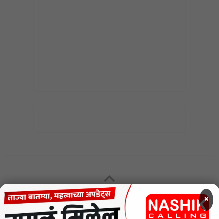
×
MENU