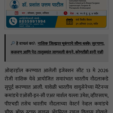
हे वाचलं का?:
नाशिक जिल्ह्यात भूकंपाचे सौम्य धक्के; सुरगाणा,
कळवण आणि पेठ तालुक्यांत जाणवली कंपने, कोणतीही हानी नाही
ओव्हरहॉल करण्यात आलेली इजेक्शन सीट 13 मे 2026
रोजी नाशिक येथे आयोजित समारंभात भारतीय नौदलाकडे
सुपूर्द करण्यात आली. यावेळी भारतीय वायुसेनेच्या मेंटेनन्स
कमांडचे एओसी-इन-सी एअर मार्शल यल्ला उमेश, व्हीएसएम,
पीएचडी तसेच भारतीय नौदलाच्या वेस्टर्न नेव्हल कमांडचे
चीफ ऑफ स्टाफ व्हाइस अ‍ॅडमिरल राहुल विलास गोखले,