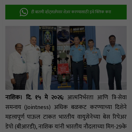
ही बातमी व्हॉट्सअ‍ॅपवर शेअर करण्यासाठी इथे क्लिक करा
नाशिक। दि. १५ मे २०२६:
आत्मनिर्भरता आणि त्रि-सेवा
समन्वय (Jointness) अधिक बळकट करण्याच्या दिशेने
महत्त्वपूर्ण पाऊल टाकत भारतीय वायुसेनेच्या बेस रिपेअर
डेपो (बीआरडी), नाशिक यांनी भारतीय नौदलाच्या मिग-29के