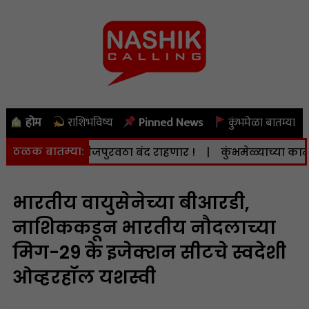
होम
राशिभविष्य
Pinned News
कुंभमेळा बातम्या
ठळक बातम्या:
ऑगस्ट) वीजपुरवठा बंद राहणार !
|
कुंभमेळ्याच्या कामात दिरं
भारतीय वायुसेनेच्या बीआरडी,
नाशिककडून भारतीय नौदलाच्या
मिग-29 के इजेक्शन सीटचे स्वदेशी
ओव्हरहॉल यशस्वी