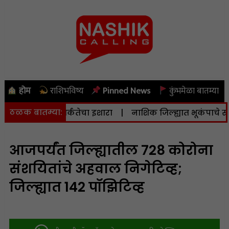
होम
राशिभविष्य
Pinned News
कुंभमेळा बातम्या
ठळक बातम्या:
ाने दिला सतर्कतेचा इशारा
|
नाशिक जिल्ह्यात भूकंपाचे सौम्य धक्
आजपर्यंत जिल्ह्यातील 728 कोरोना
संशयितांचे अहवाल निगेटिव्ह;
जिल्ह्यात 142 पॉझिटिव्ह