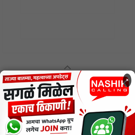
MENU
×
CODE OF ETHICS FOR DIGITAL NEWS WEBSITES
Contact Us
Privacy Policy
Short News