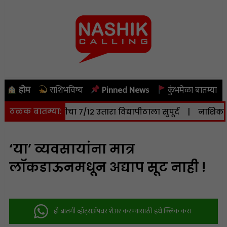
होम
राशिभविष्य
Pinned News
कुंभमेळा बातम्या
ठळक बातम्या:
० हेक्टर जमिनीचा ७/१२ उतारा विद्यापीठाला सुपूर्द
|
नाशिक: सोम
‘या’ व्यवसायांना मात्र
लॉकडाऊनमधून अद्याप सूट नाही !
ही बातमी व्हॉट्सअ‍ॅपवर शेअर करण्यासाठी इथे क्लिक करा