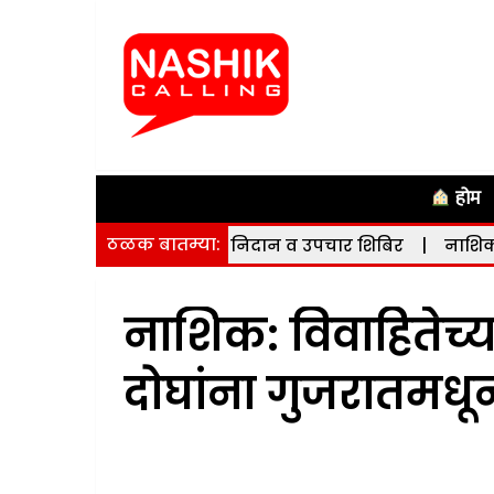
होम
ठळक बातम्या:
दयविकार मोफत निदान व उपचार शिबिर
|
नाशिक पूर्व मतदारसंघ
नाशिक: विवाहितेच्य
दोघांना गुजरातमध