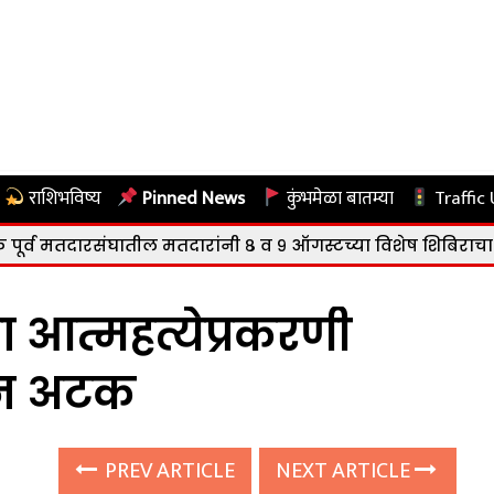
राशिभविष्य
Pinned News
कुंभमेळा बातम्या
Traffic
ातील मतदारांनी ८ व ९ ऑगस्टच्या विशेष शिबिराचा लाभ घेण्याचे 
ा आत्महत्येप्रकरणी
ून अटक
PREV ARTICLE
NEXT ARTICLE