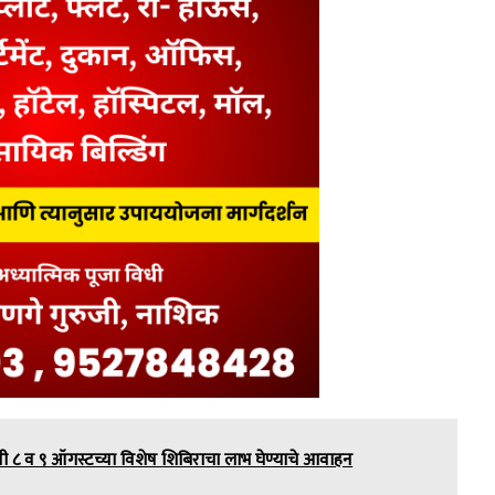
नी ८ व ९ ऑगस्टच्या विशेष शिबिराचा लाभ घेण्याचे आवाहन