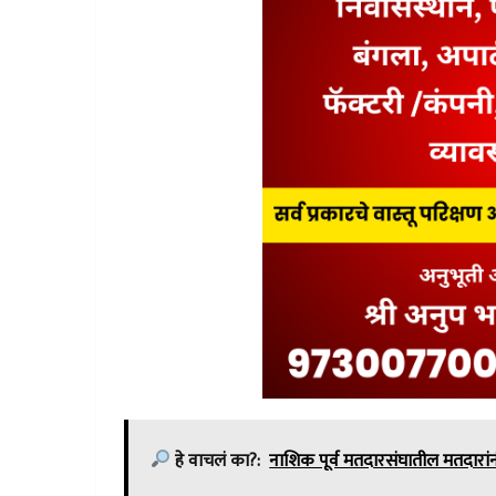
हे वाचलं का?:
नाशिक पूर्व मतदारसंघातील मतदारां