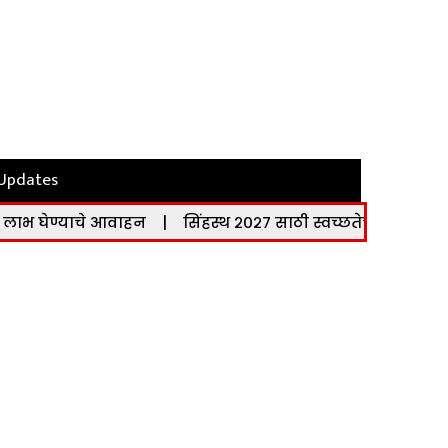
 Updates
आवाहन
|
सिंहस्थ २०२७ साठी स्वच्छतेचा सर्वसमावेशक आराखडा; तांत