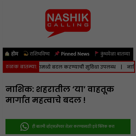
होम
राशिभविष्य
Pinned News
कुंभमेळा बातम्या
ठळक बातम्या:
णे व केंद्रामध्ये बदल करण्याची सुविधा उपलब्ध
|
नाशिकला आज
नाशिक: शहरातील ‘या’ वाहतूक
मार्गात महत्वाचे बदल !
ही बातमी व्हॉट्सअ‍ॅपवर शेअर करण्यासाठी इथे क्लिक करा