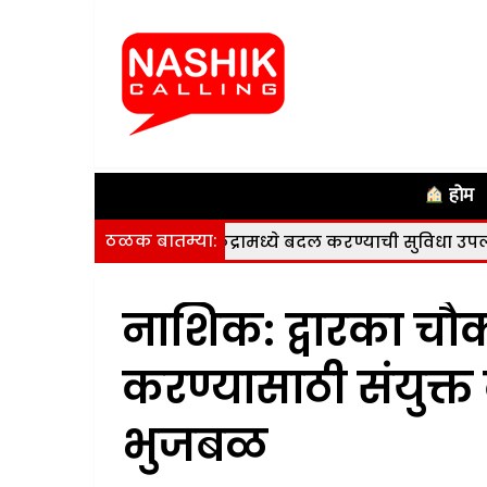
होम
ठळक बातम्या:
रणे व केंद्रामध्ये बदल करण्याची सुविधा उपलब्ध
|
नाशिकला आ
नाशिक: द्वारका च
करण्यासाठी संयुक्
भुजबळ