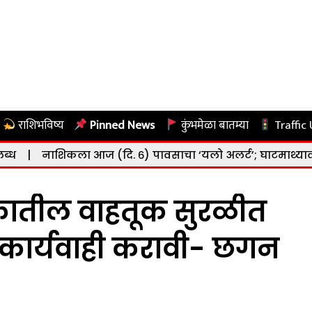
राशिभविष्य
Pinned News
कुंभमेळा बातम्या
Traffic
ज (दि. ६) पावसाचा ‘यलो अलर्ट’; घाटमाथ्यावर जोरदार सरींचा अ
ौकातील वाहतूक सुरळीत
त कार्यवाही करावी- छगन