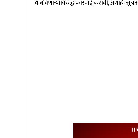
थांबविणाऱ्याविरुद्ध कारवाई करावी, अशाही सूचना म