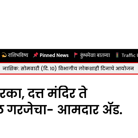
राशिभविष्य
Pinned News
कुंभमेळा बातम्या
Traffic
री (दि. १०) विभागीय लोकशाही दिनाचे आयोजन
|
नाशिक: राष्ट
रका, दत्त मंदिर ते
ल गरजेचा- आमदार अ‍ॅड.