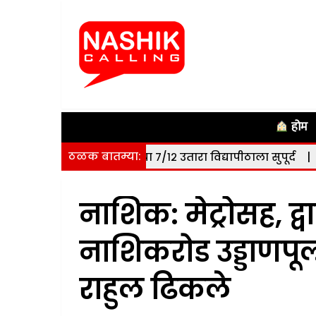
होम
ठळक बातम्या:
हेक्टर जमिनीचा ७/१२ उतारा विद्यापीठाला सुपूर्द
|
नाशिक: सोमवा
नाशिक: मेट्रोसह, द्वा
नाशिकरोड उड्डाणपू
राहुल ढिकले