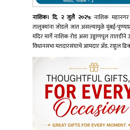
नाशिक। दि. २ जुलै २०२५:
नाशिक महानगर वि
तालुक्यांना जोडले जात असल्यामुळे मुंबई-पुण्याप
मंदिर मार्गे नाशिक रोड असा उड्डाणपूल तातडीने
विधानसभा मतदारसंघाचे आमदार अ‍ॅड. राहुल ढिकल