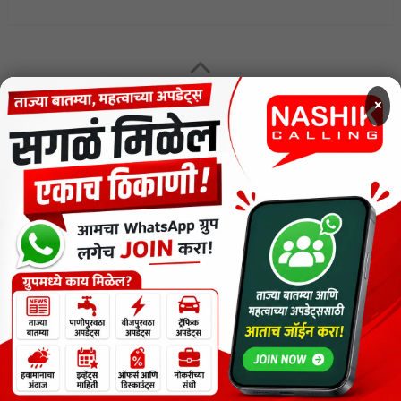
MENU
×
CODE OF ETHICS FOR DIGITAL NEWS WEBSITES
Contact Us
Privacy Policy
Short News
ThemeNcode PDF Viewer SC [Do not Delete]
वाचकांना विनम्र सूचना