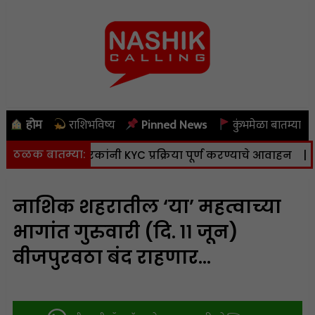
होम
राशिभविष्य
Pinned News
कुंभमेळा बातम्या
ठळक बातम्या:
ूसंपादन; भूधारकांनी KYC प्रक्रिया पूर्ण करण्याचे आवाहन
|
SIR:
नाशिक शहरातील ‘या’ महत्वाच्या
भागांत गुरुवारी (दि. ११ जून)
वीजपुरवठा बंद राहणार…