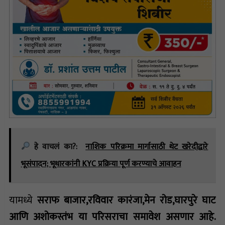
हे वाचलं का?:
नाशिक परिक्रमा मार्गासाठी थेट खरेदीद्वारे
भूसंपादन; भूधारकांनी KYC प्रक्रिया पूर्ण करण्याचे आवाहन
यामध्ये
सराफ बाजार,रविवार कारंजा,मेन रोड,घारपुरे घाट
आणि अशोकस्तंभ या परिसराचा समावेश असणार आहे.