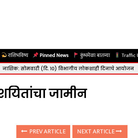
राशिभविष्य
Pinned News
कुंभमेळा बातम्या
Traffic
री (दि. १०) विभागीय लोकशाही दिनाचे आयोजन
|
नाशिक: राष्ट
ंशयितांचा जामीन
PREV ARTICLE
NEXT ARTICLE