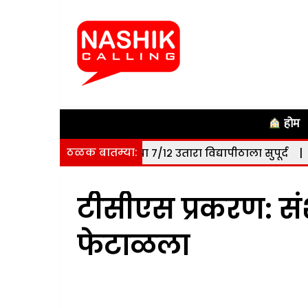
होम
ठळक बातम्या:
 हेक्टर जमिनीचा ७/१२ उतारा विद्यापीठाला सुपूर्द
|
नाशिक: सोमवा
टीसीएस प्रकरण: स
फेटाळला