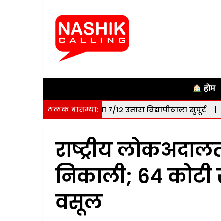
होम
ठळक बातम्या:
क्टर जमिनीचा ७/१२ उतारा विद्यापीठाला सुपूर्द
|
नाशिक: सोमवार
राष्ट्रीय लोकअदाल
निकाली; 64 कोटी र
वसूल