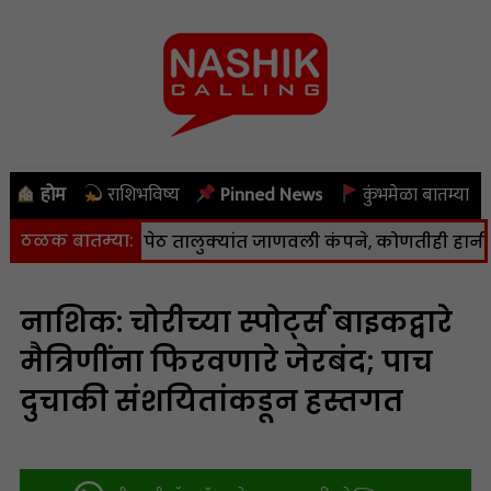
होम
राशिभविष्य
Pinned News
कुंभमेळा बातम्या
ठळक बातम्या:
, कळवण आणि पेठ तालुक्यांत जाणवली कंपने, कोणतीही हानी नाही
नाशिक: चोरीच्या स्पोर्ट्स बाइकद्वारे
मैत्रिणींना फिरवणारे जेरबंद; पाच
दुचाकी संशयितांकडून हस्तगत