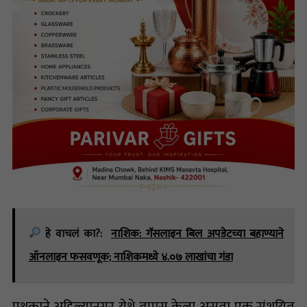
हे वाचलं का?:
नाशिक: गॅसलाइन बिल अपडेटच्या बहाण्याने
ऑनलाइन फसवणूक; नाशिकमध्ये ४.०७ लाखांचा गंडा
पथकाने अहिल्यानगर येथे तपास केला असता एक संशयित