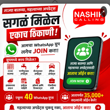
MENU
×
CODE OF ETHICS FOR DIGITAL NEWS WEBSITES
Contact Us
Privacy Policy
Short News
ThemeNcode PDF Viewer SC [Do not Delete]
वाचकांना विनम्र सूचना
Nashik Calling - Nashik News in Marathi
Copyright © 2026.
Copyrights
Maharashtra Express Group