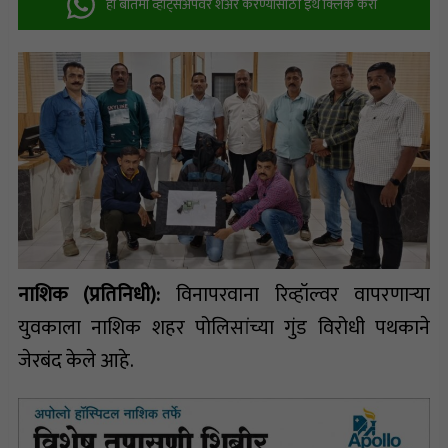
ही बातमी व्हॉट्सअ‍ॅपवर शेअर करण्यासाठी इथे क्लिक करा
नाशिक (प्रतिनिधी):
विनापरवाना रिव्हॉल्वर वापरणाऱ्या
युवकाला नाशिक शहर पोलिसांच्या गुंड विरोधी पथकाने
जेरबंद केले आहे.