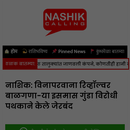
होम
राशिभविष्य
Pinned News
कुंभमेळा बातम्या
ठळक बातम्या:
वण आणि पेठ तालुक्यांत जाणवली कंपने, कोणतीही हानी नाही
|
नाशिक: विनापरवाना रिव्हॉल्वर
बाळगणा-या इसमास गुंडा विरोधी
पथकाने केले जेरबंद