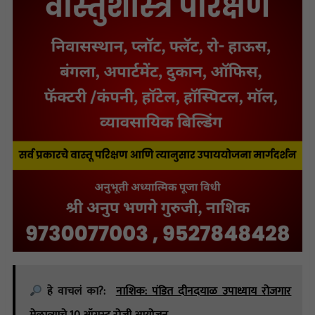
हे वाचलं का?:
नाशिक: पंडित दीनदयाळ उपाध्याय रोजगार