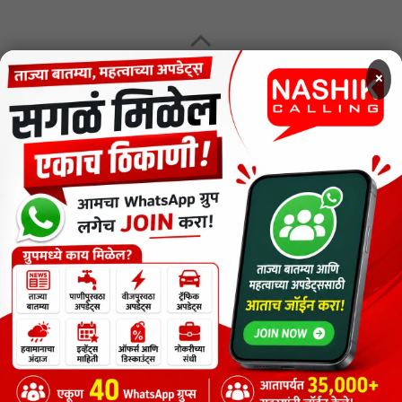
×
MENU
CODE OF ETHICS FOR DIGITAL NEWS WEBSITES
Contact Us
Privacy Policy
Short News
ThemeNcode PDF Viewer SC [Do not Delete]
वाचकांना विनम्र सूचना
Nashik Calling - Nashik News in Marathi
Copyright © 2026.
Copyrights