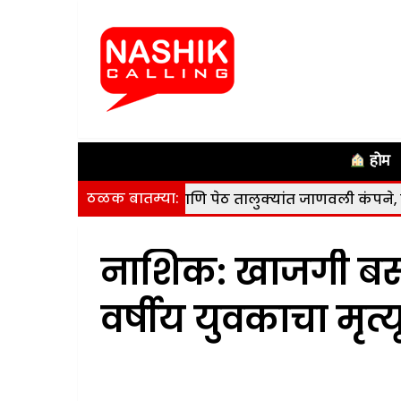
होम
ठळक बातम्या:
सुरगाणा, कळवण आणि पेठ तालुक्यांत जाणवली कंपने, कोणतीही हानी
नाशिक: खाजगी बसन
वर्षीय युवकाचा मृत्य