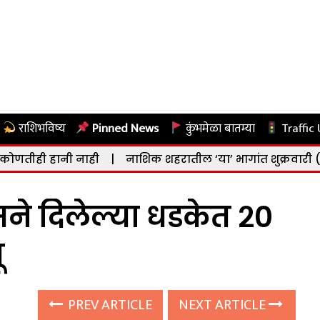
राशिभविष्य
Pinned News
कुंभमेळा बातम्या
Traffic
 नाही
|
नाशिक शहरातील ‘या’ भागांत शुक्रवारी (दि. ७ ऑगस्ट)
े दिलेल्या धडकेत २०
ू
PREV ARTICLE
NEXT ARTICLE