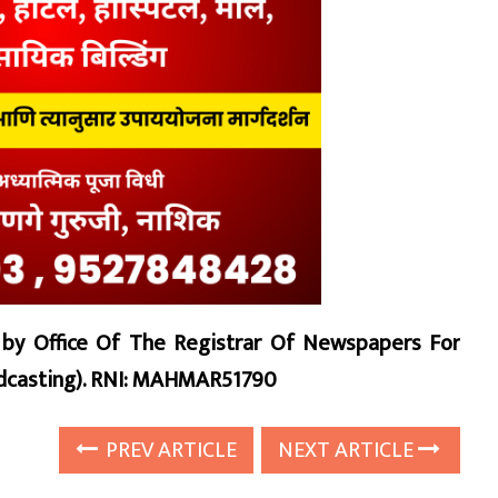
d by Office Of The Registrar Of Newspapers For
oadcasting). RNI: MAHMAR51790
PREV ARTICLE
NEXT ARTICLE