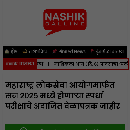
होम
राशिभविष्य
Pinned News
कुंभमेळा बातम्या
ठळक बातम्या:
 सुविधा उपलब्ध
|
नाशिकला आज (दि. ६) पावसाचा ‘यलो अलर्ट’;
महाराष्ट्र लोकसेवा आयोगमार्फत
सन 2025 मध्ये होणाऱ्या स्पर्धा
परीक्षांचे अंदाजित वेळापत्रक जाहीर