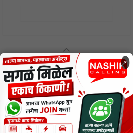
MENU
×
CODE OF ETHICS FOR DIGITAL NEWS WEBSITES
Contact Us
Privacy Policy
Short News
ThemeNcode PDF Viewer SC [Do not Delete]