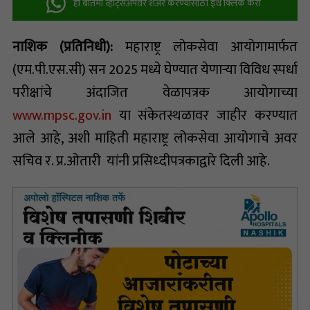
ही बातमी व्हॉट्सअ‍ॅपवर शेअर करण्यासाठी इथे क्लिक करा
नाशिक (प्रतिनिधी):
महाराष्ट्र लोकसेवा आयोगामार्फत
(एम.पी.एस.सी) सन 2025 मध्ये घेण्यात येणाऱ्या विविध स्पर्धा
परीक्षांचे अंदाजित वेळापत्रक आयोगाच्या
www.mpsc.gov.in
या संकेतस्थळावर जाहीर करण्यात
आले आहे, अशी माहिती महाराष्ट्र लोकसेवा आयोगाचे अवर
सचिव र. प्र.ओतारी यांनी प्रसिध्दीपत्रकाद्वारे दिली आहे.