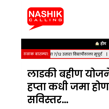
होम
ठळक बातम्या:
 हेक्टर जमिनीचा ७/१२ उतारा विद्यापीठाला सुपूर्द
|
नाशिक: सोमवा
लाडकी बहीण योजनेचा
हप्ता कधी जमा होण
सविस्तर…