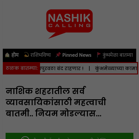
होम
राशिभविष्य
Pinned News
कुंभमेळा बातम्या
ठळक बातम्या:
स्ट) वीजपुरवठा बंद राहणार !
|
कुंभमेळ्याच्या कामात दिरंगाई
नाशिक शहरातील सर्व
व्यावसायिकांसाठी महत्वाची
बातमी.. नियम मोडल्यास…