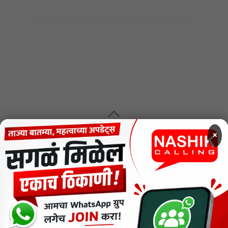
MENU
×
CODE OF ETHICS FOR DIGITAL NEWS WEBSITES
Contact Us
Privacy Policy
Short News