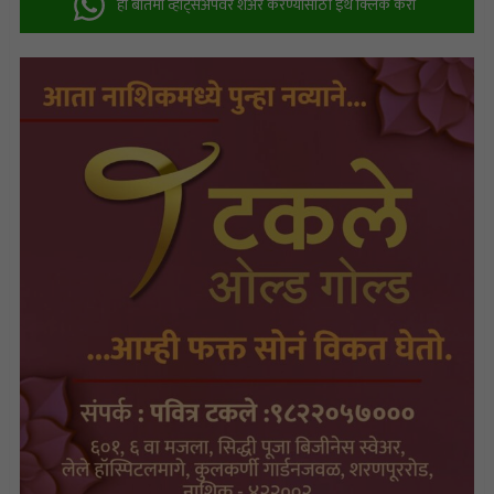
ही बातमी व्हॉट्सअ‍ॅपवर शेअर करण्यासाठी इथे क्लिक करा