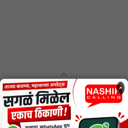
MENU
×
CODE OF ETHICS FOR DIGITAL NEWS WEBSITES
Contact Us
Privacy Policy