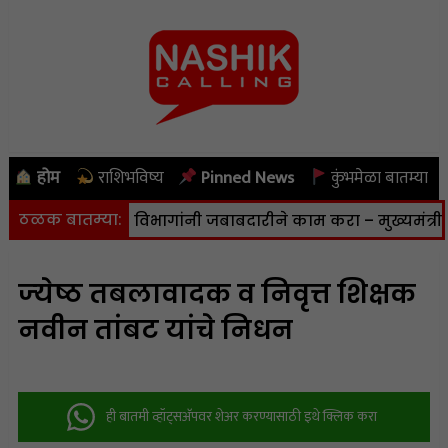
होम
राशिभविष्य
Pinned News
कुंभमेळा बातम्या
ठळक बातम्या:
ी जाणार नाही; विभागांनी जबाबदारीने काम करा – मुख्यमंत्री
|
ज्‍येष्ठ तबलावादक व निवृत्त शिक्षक
नवीन तांबट यांचे निधन
ही बातमी व्हॉट्सअ‍ॅपवर शेअर करण्यासाठी इथे क्लिक करा