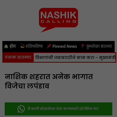
होम
राशिभविष्य
Pinned News
कुंभमेळा बातम्या
ठळक बातम्या:
ी जाणार नाही; विभागांनी जबाबदारीने काम करा – मुख्यमंत्री
|
नाशिक शहरात अनेक भागात
विजेचा लपंडाव
ही बातमी व्हॉट्सअ‍ॅपवर शेअर करण्यासाठी इथे क्लिक करा