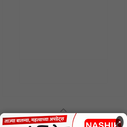
MENU
×