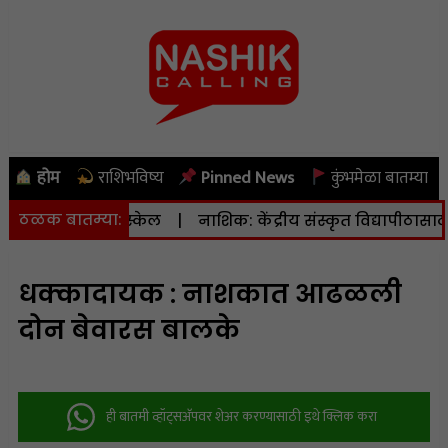
होम
राशिभविष्य
Pinned News
कुंभमेळा बातम्या
ठळक बातम्या:
ता ४.३ रिश्टर स्केल
|
नाशिक: केंद्रीय संस्कृत विद्यापीठासाठी १६.
धक्कादायक : नाशकात आढळली
दोन बेवारस बालके
ही बातमी व्हॉट्सअ‍ॅपवर शेअर करण्यासाठी इथे क्लिक करा