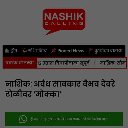
होम
राशिभविष्य
Pinned News
कुंभमेळा बातम्या
ठळक बातम्या:
जमिनीचा ७/१२ उतारा विद्यापीठाला सुपूर्द
|
नाशिक: सोमवारी (दि
नाशिक: अवैध सावकार वैभव देवरे
टोळीवर ‘मोक्का’
ही बातमी व्हॉट्सअ‍ॅपवर शेअर करण्यासाठी इथे क्लिक करा