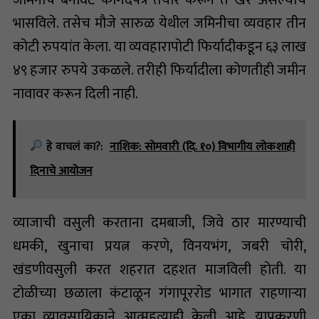
भासविले. तसेच मौजे सारुळ येथील जमिनीचा व्यवहार तीन
कोटी रुपयांत केला. या व्यवहारापोटी फिर्यादीकडून ६३ लाख
४९ हजार रुपये उकळले. तरीही फिर्यादीला कोणतीही जमीन
नावावर करून दिली नाही.
हे वाचलं का?:
नाशिक: सोमवारी (दि. १०) विभागीय लोकशाही
दिनाचे आयोजन
व्याजाची वसुली करताना दमबाजी, जिवे ठार मारण्याची
धमकी, खुनाचा प्रयत्न करणे, विनयभंग, जबरी चोरी,
खंडणीवसुली करत शहरात दहशत माजविली होती. या
टोळीच्या छळाला कंटाळून गंगापूररोड भागात राहणाऱ्या
एका व्यावसायिकाने आत्महत्याही केली आहे. याप्रकरणी