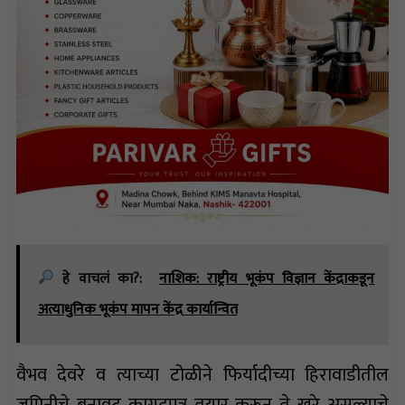
हे वाचलं का?:
नाशिक: राष्ट्रीय भूकंप विज्ञान केंद्राकडून
अत्याधुनिक भूकंप मापन केंद्र कार्यान्वित
वैभव देवरे व त्याच्या टोळीने फिर्यादीच्या हिरावाडीतील
जमिनीचे बनावट कागदपत्र तयार करून ते खरे असल्याचे