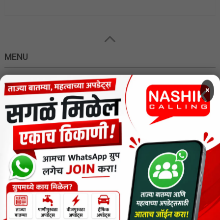
MENU
×
CODE OF ETHICS FOR DIGITAL NEWS WEBSITES
Contact Us
Privacy Policy
Short News
ThemeNcode PDF Viewer SC [Do not Delete]
वाचकांना विनम्र सूचना