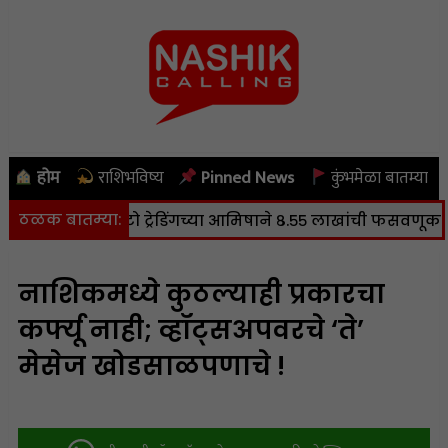
होम
राशिभविष्य
Pinned News
कुंभमेळा बातम्या
ठळक बातम्या:
त; क्रिप्टो ट्रेडिंगच्या आमिषाने ८.५५ लाखांची फसवणूक
|
नाशिकमध्ये कुठल्याही प्रकारचा
कर्फ्यू नाही; व्हॉट्सअपवरचे ‘ते’
मेसेज खोडसाळपणाचे !