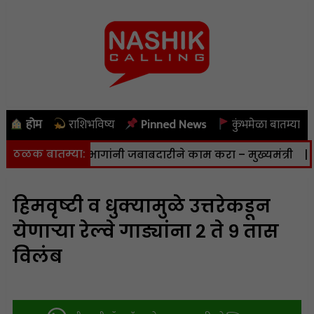
होम
राशिभविष्य
Pinned News
कुंभमेळा बातम्या
ठळक बातम्या:
ार नाही; विभागांनी जबाबदारीने काम करा – मुख्यमंत्री
|
नाशि
हिमवृष्टी व धुक्यामुळे उत्तरेकडून
येणाऱ्या रेल्वे गाड्यांना २ ते ९ तास
विलंब