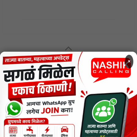
MENU
×
CODE OF ETHICS FOR DIGITAL NEWS WEBSITES
Contact Us
Privacy Policy
Short News
ThemeNcode PDF Viewer SC [Do not Delete]