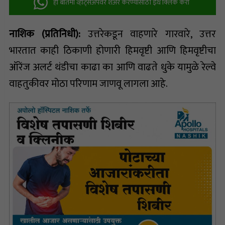
ही बातमी व्हॉट्सअ‍ॅपवर शेअर करण्यासाठी इथे क्लिक करा
नाशिक (प्रतिनिधी):
उत्तरेकडून वाहणारे गारवारे, उत्तर
भारतात काही ठिकाणी होणारी हिमवृष्टी आणि हिमवृष्टीचा
ऑरेंज अलर्ट थंडीचा काढा का आणि वाढते धुके यामुळे रेल्वे
वाहतुकीवर मोठा परिणाम जाणवू लागला आहे.