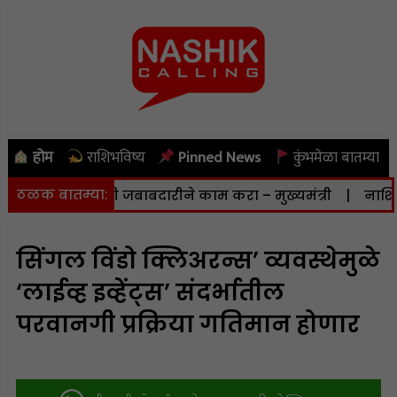
होम
राशिभविष्य
Pinned News
कुंभमेळा बातम्या
ठळक बातम्या:
विभागांनी जबाबदारीने काम करा – मुख्यमंत्री
|
नाशिक: स्वाधार
सिंगल विंडो क्लिअरन्स’ व्यवस्थेमुळे
‘लाईव्ह इव्हेंट्स’ संदर्भातील
परवानगी प्रक्रिया गतिमान होणार