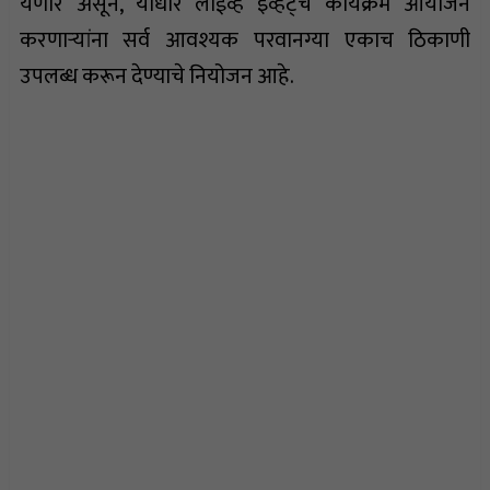
येणार असून, याधारे लाईव्ह इव्हेंट्चे कार्यक्रम आयोजन
करणाऱ्यांना सर्व आवश्यक परवानग्या एकाच ठिकाणी
उपलब्ध करून देण्याचे नियोजन आहे.