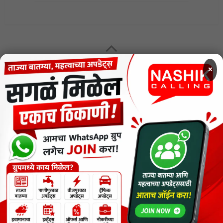
MENU
×
CODE OF ETHICS FOR DIGITAL NEWS WEBSITES
Contact Us
Privacy Policy
Short News
ThemeNcode PDF Viewer SC [Do not Delete]
वाचकांना विनम्र सूचना