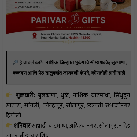
हे वाचलं का?:
नाशिक जिल्ह्यात भूकंपाचे सौम्य धक्के; सुरगाणा,
कळवण आणि पेठ तालुक्यांत जाणवली कंपने, कोणतीही हानी नाही
शुक्रवारी:
बुलढाणा, धुळे, नाशिक घाटमाथा, सिंधुदुर्ग,
सातारा, सांगली, कोल्हापूर, सोलापूर, छत्रपती संभाजीनगर,
हिंगोली.
शनिवार
सह्याद्री घाटमाथा, अहिल्यानगर, सोलापूर, नांदेड,
लातूर, बीड, धाराशिव.