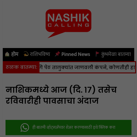
होम
राशिभविष्य
Pinned News
कुंभमेळा बातम्या
ठळक बातम्या:
णा, कळवण आणि पेठ तालुक्यांत जाणवली कंपने, कोणतीही हानी नाह
नाशिकमध्ये आज (दि. १७) तसेच
रविवारीही पावसाचा अंदाज
ही बातमी व्हॉट्सअ‍ॅपवर शेअर करण्यासाठी इथे क्लिक करा