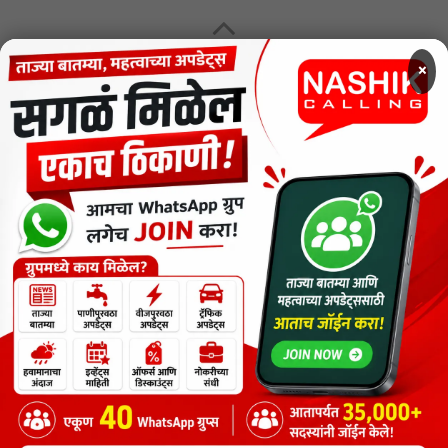
MENU
×
CODE OF ETHICS FOR DIGITAL NEWS WEBSITES
Contact Us
Privacy Policy
Short News
ThemeNcode PDF Viewer SC [Do not Delete]
वाचकांना विनम्र सूचना
Nashik Calling - Nashik News in Marathi
Copyright © 2026.
Copyrights