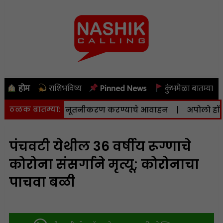
होम
राशिभविष्य
Pinned News
कुंभमेळा बातम्या
ठळक बातम्या:
ंबरपर्यंत अर्जाचे नूतनीकरण करण्याचे आवाहन
|
अपोलो हॉस्पिटल्
पंचवटी येथील 36 वर्षीय रूग्णाचे
कोरोना संसर्गाने मृत्यू; कोरोनाचा
पाचवा बळी