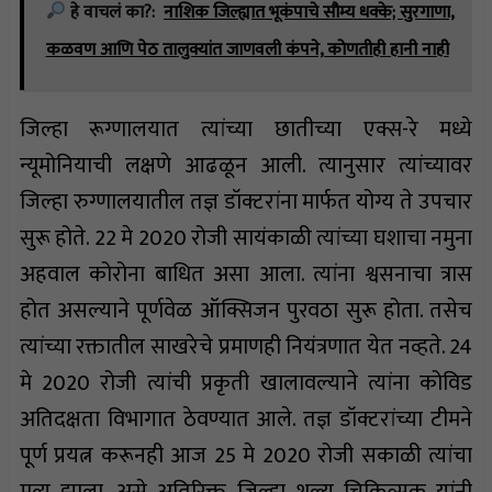
हे वाचलं का?:
नाशिक जिल्ह्यात भूकंपाचे सौम्य धक्के; सुरगाणा,
कळवण आणि पेठ तालुक्यांत जाणवली कंपने, कोणतीही हानी नाही
जिल्हा रूग्णालयात त्यांच्या छातीच्या एक्स-रे मध्ये
न्यूमोनियाची लक्षणे आढळून आली. त्यानुसार त्यांच्यावर
जिल्हा रुग्णालयातील तज्ञ डॉक्टरांना मार्फत योग्य ते उपचार
सुरू होते. 22 मे 2020 रोजी सायंकाळी त्यांच्या घशाचा नमुना
अहवाल कोरोना बाधित असा आला. त्यांना श्वसनाचा त्रास
होत असल्याने पूर्णवेळ ऑक्सिजन पुरवठा सुरू होता. तसेच
त्यांच्या रक्तातील साखरेचे प्रमाणही नियंत्रणात येत नव्हते. 24
मे 2020 रोजी त्यांची प्रकृती खालावल्याने त्यांना कोविड
अतिदक्षता विभागात ठेवण्यात आले. तज्ञ डॉक्टरांच्या टीमने
पूर्ण प्रयत्न करूनही आज 25 मे 2020 रोजी सकाळी त्यांचा
मृत्यू झाला, असे अतिरिक्त जिल्हा शल्य चिकित्सक यांनी