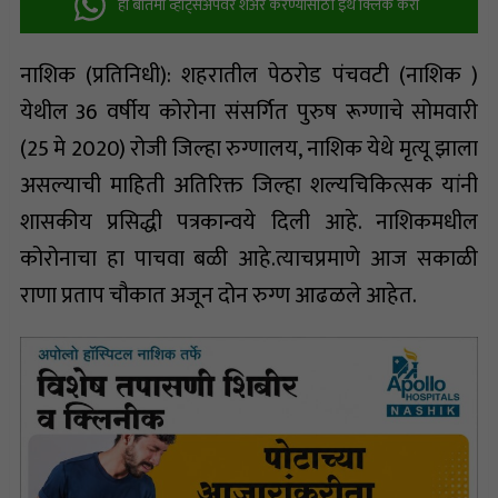
ही बातमी व्हॉट्सअ‍ॅपवर शेअर करण्यासाठी इथे क्लिक करा
नाशिक (प्रतिनिधी): शहरातील पेठरोड पंचवटी (नाशिक )
येथील 36 वर्षीय कोरोना संसर्गित पुरुष रूग्णाचे सोमवारी
(25 मे 2020) रोजी जिल्हा रुग्णालय, नाशिक येथे मृत्यू झाला
असल्याची माहिती अतिरिक्त जिल्हा शल्यचिकित्सक यांनी
शासकीय प्रसिद्धी पत्रकान्वये दिली आहे. नाशिकमधील
कोरोनाचा हा पाचवा बळी आहे.त्याचप्रमाणे आज सकाळी
राणा प्रताप चौकात अजून दोन रुग्ण आढळले आहेत.